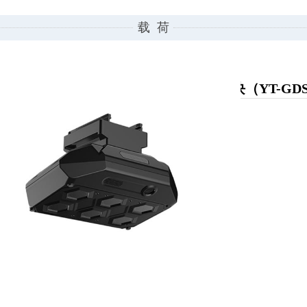
载 荷
哈瓦无人机八合一气体探测模块（YT-GDS
重量: 50kg
0.00
KG